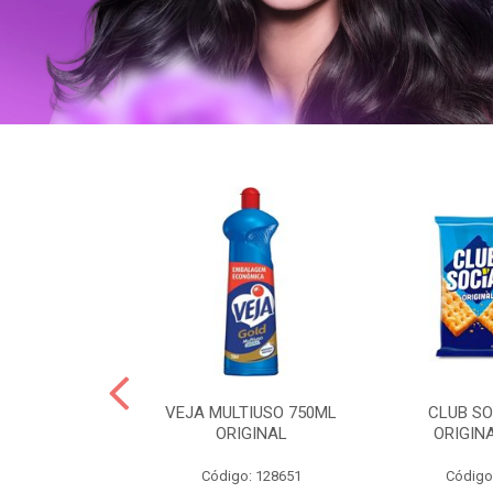
OLLON 50ML
VEJA MULTIUSO 750ML
CLUB SO
 HIALURONICO
ORIGINAL
ORIGIN
: 328158
Código: 128651
Código