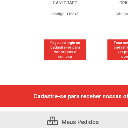
RESH
CANFORADO
ORI
go: 113
Código: 118842
Código
u login ou
Faça seu login ou
Faça seu
e-se para
cadastre-se para
cadastr
reços e
ver preços e
ver p
mprar
comprar
com
Cadastre-se para receber nossas of
Meus Pedidos