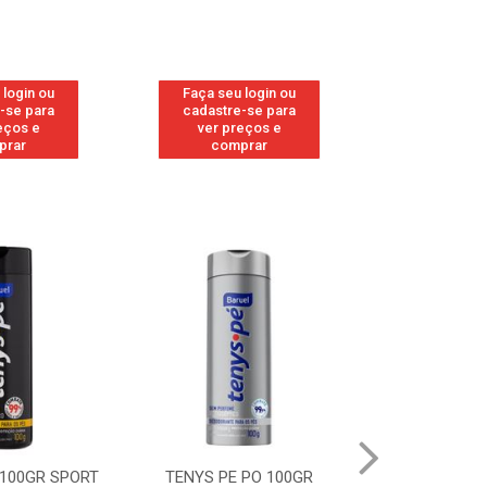
 login ou
Faça seu login ou
Faça seu 
-se para
cadastre-se para
cadastre
eços e
ver preços e
ver pr
prar
comprar
comp
 100GR SPORT
TENYS PE PO 100GR
TENYS PE PO 