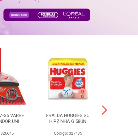
V-35 VARRE
FRALDA HUGGIES SC
H.BRASIL FC 
NDOR UNI
HIPZINHA G 58UN
 326645
Código: 327435
Código: