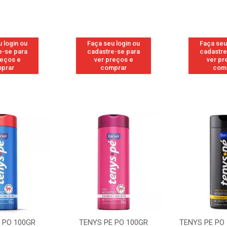
 login ou
Faça seu login ou
Faça seu
e-se para
cadastre-se para
cadastre
reços e
ver preços e
ver pr
prar
comprar
com
 PO 100GR
TENYS PE PO 100GR
TENYS PE PO