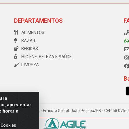
DEPARTAMENTOS
F
ALIMENTOS
BAZAR
BEBIDAS
HIGIENE, BELEZA E SAÚDE
LIMPEZA
Ba
para
io, apresentar
elhorar a
e Souza, 173 Galpão B - Ernesto Geisel, João Pessoa/PB - CEP 58.075
 Cookies