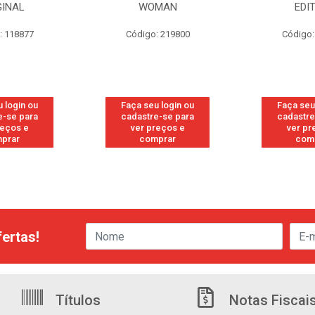
GINAL
WOMAN
EDI
: 118877
Código: 219800
Código:
 login ou
Faça seu login ou
Faça seu
e-se para
cadastre-se para
cadastre
reços e
ver preços e
ver pr
prar
comprar
com
ertas!
Títulos
Notas Fiscai