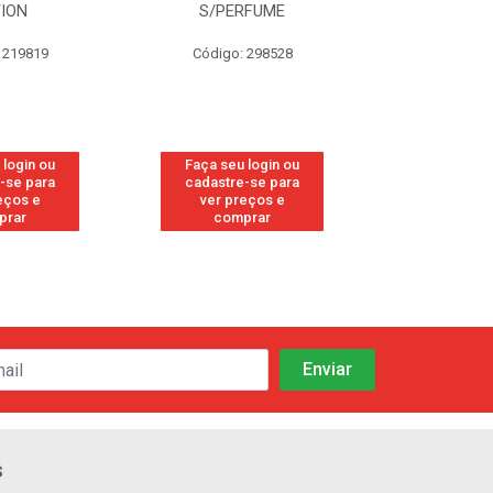
TION
S/PERFUME
FRE
 219819
Código: 298528
Código
 login ou
Faça seu login ou
Faça seu 
-se para
cadastre-se para
cadastre
eços e
ver preços e
ver pr
prar
comprar
comp
s