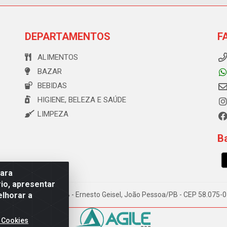
DEPARTAMENTOS
F
ALIMENTOS
BAZAR
BEBIDAS
HIGIENE, BELEZA E SAÚDE
LIMPEZA
Ba
para
io, apresentar
elhorar a
e Souza, 173 Galpão B - Ernesto Geisel, João Pessoa/PB - CEP 58.075
 Cookies