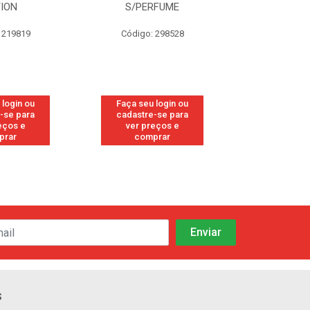
TION
S/PERFUME
FRE
 219819
Código: 298528
Código
 login ou
Faça seu login ou
Faça seu 
-se para
cadastre-se para
cadastre
eços e
ver preços e
ver pr
prar
comprar
comp
s