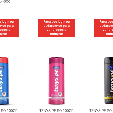
o: 6000
 login ou
Faça seu login ou
Faça seu
e-se para
cadastre-se para
cadastre
reços e
ver preços e
ver pr
prar
comprar
com
 PO 100GR
TENYS PE PO 100GR
TENYS PE PO