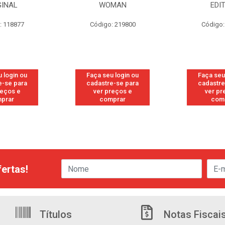
GINAL
WOMAN
EDI
: 118877
Código: 219800
Código:
 login ou
Faça seu login ou
Faça seu
e-se para
cadastre-se para
cadastre
reços e
ver preços e
ver pr
prar
comprar
com
ertas!
Títulos
Notas Fiscai