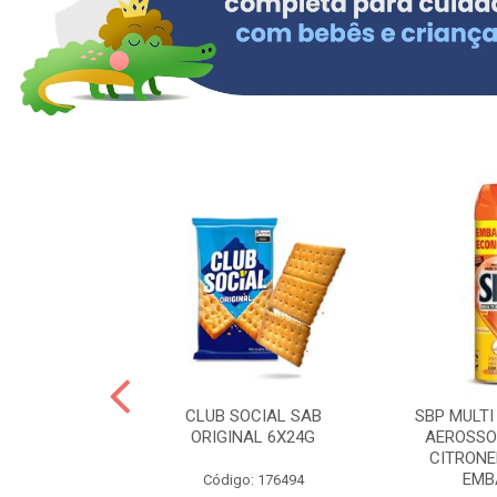
 BRASILID 80G
CLUB SOCIAL SAB
SBP MULTI
M LIMAO
ORIGINAL 6X24G
AEROSSO
CITRONE
EMBA
: 322465
Código: 176494