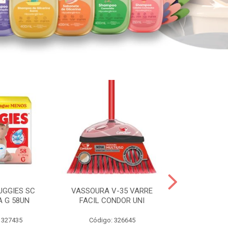
UGGIES SC
VASSOURA V-35 VARRE
TABLETE 80G
A G 58UN
FACIL CONDOR UNI
LEI
 327435
Código: 326645
Código: