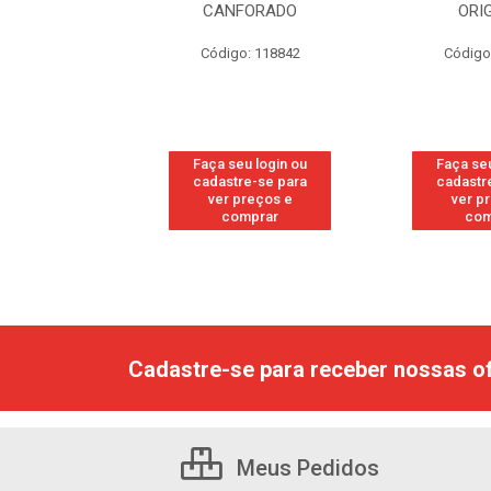
RESH
CANFORADO
ORI
go: 113
Código: 118842
Código
u login ou
Faça seu login ou
Faça seu
e-se para
cadastre-se para
cadastr
reços e
ver preços e
ver p
mprar
comprar
com
Cadastre-se para receber nossas of
Meus Pedidos