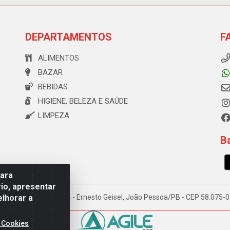
DEPARTAMENTOS
F
ALIMENTOS
BAZAR
BEBIDAS
HIGIENE, BELEZA E SAÚDE
LIMPEZA
Ba
para
io, apresentar
elhorar a
e Souza, 173 Galpão B - Ernesto Geisel, João Pessoa/PB - CEP 58.075
 Cookies