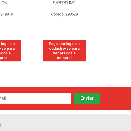
TION
S/PERFUME
FRE
 219819
Código: 298528
Código
 login ou
Faça seu login ou
Faça seu 
-se para
cadastre-se para
cadastre
eços e
ver preços e
ver pr
prar
comprar
comp
s