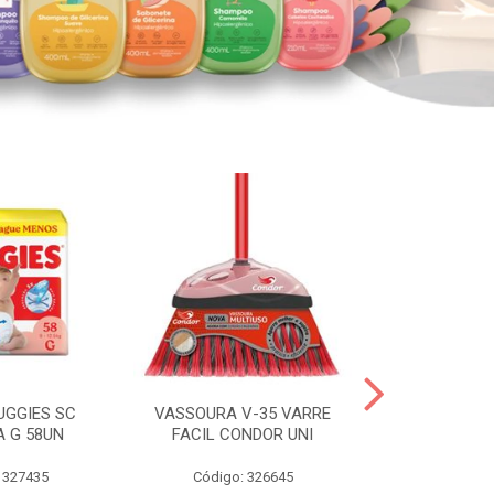
UGGIES SC
VASSOURA V-35 VARRE
TABLETE 80G
A G 58UN
FACIL CONDOR UNI
LEI
 327435
Código: 326645
Código: