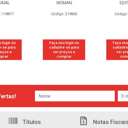
GINAL
WOMAN
EDI
: 118877
Código: 219800
Código:
 login ou
Faça seu login ou
Faça seu
e-se para
cadastre-se para
cadastre
reços e
ver preços e
ver pr
prar
comprar
com
ertas!
Títulos
Notas Fiscai