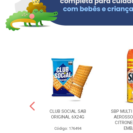
 BRASILID 80G
CLUB SOCIAL SAB
SBP MULTI
M LIMAO
ORIGINAL 6X24G
AEROSSO
CITRONE
EMBA
: 322465
Código: 176494