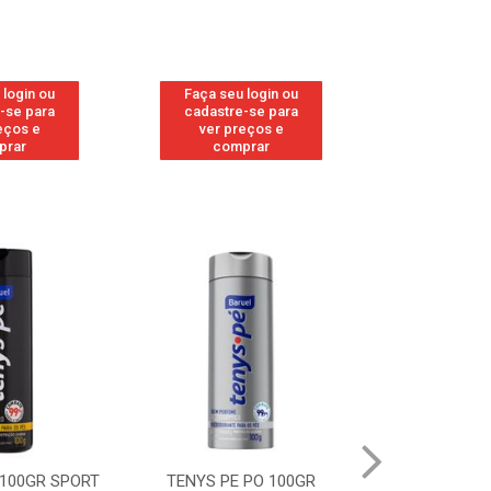
 login ou
Faça seu login ou
Faça seu 
-se para
cadastre-se para
cadastre
eços e
ver preços e
ver pr
prar
comprar
comp
 100GR SPORT
TENYS PE PO 100GR
TENYS PE PO 