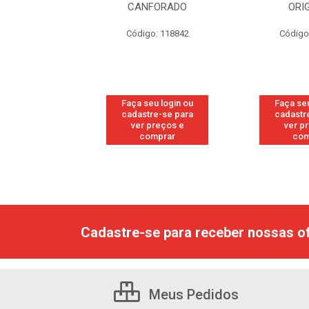
RESH
CANFORADO
ORI
go: 113
Código: 118842
Código
u login ou
Faça seu login ou
Faça seu
e-se para
cadastre-se para
cadastr
reços e
ver preços e
ver p
mprar
comprar
com
Cadastre-se para receber nossas of
Meus Pedidos