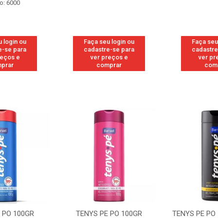
o: 6000
 login ou
Faça seu login ou
Faça seu
e-se para
cadastre-se para
cadastre
reços e
ver preços e
ver pr
prar
comprar
com
 PO 100GR
TENYS PE PO 100GR
TENYS PE PO