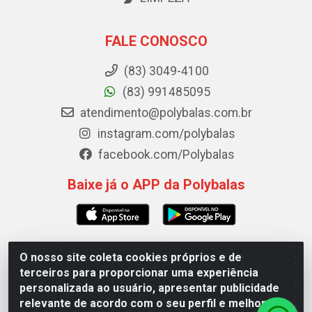
FALE CONOSCO
(83) 3049-4100
(83) 991485095
atendimento@polybalas.com.br
instagram.com/polybalas
facebook.com/Polybalas
Baixe já o APP da Polybalas
O nosso site coleta cookies próprios e de
Polybalas - Rua João Miguel de Souza, 173 Galpão B -
terceiros para proporcionar uma experiência
Ernesto Geisel, João Pessoa/PB - CEP 58.075-075 - CNPJ
personalizada ao usuário, apresentar publicidade
00.909.327/0002-61
relevante de acordo com o seu perfil e melhorar a