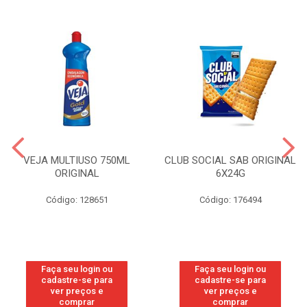
VEJA MULTIUSO 750ML
CLUB SOCIAL SAB ORIGINAL
ORIGINAL
6X24G
Código: 128651
Código: 176494
Faça seu login ou
Faça seu login ou
cadastre-se para
cadastre-se para
ver preços e
ver preços e
comprar
comprar