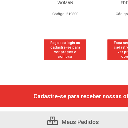
GINAL
WOMAN
EDI
: 118877
Código: 219800
Código
u login ou
Faça seu login ou
Faça seu
e-se para
cadastre-se para
cadastr
reços e
ver preços e
ver p
mprar
comprar
com
Cadastre-se para receber nossas of
Meus Pedidos