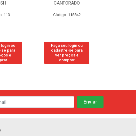
ESH
CANFORADO
ORIG
o: 113
Código: 118842
Código:
 login ou
Faça seu login ou
Faça seu 
-se para
cadastre-se para
cadastre
eços e
ver preços e
ver pr
prar
comprar
comp
s