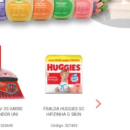
V-35 VARRE
FRALDA HUGGIES SC
H.BRASIL FC 
NDOR UNI
HIPZINHA G 58UN
 326645
Código: 327435
Código: