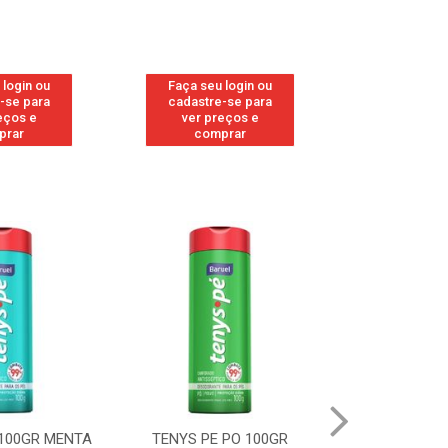
 login ou
Faça seu login ou
Faça seu 
-se para
cadastre-se para
cadastre
eços e
ver preços e
ver pr
prar
comprar
comp
 100GR MENTA
TENYS PE PO 100GR
TENYS PE 