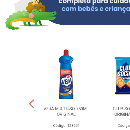
OLLON 50ML
VEJA MULTIUSO 750ML
CLUB SO
 HIALURONICO
ORIGINAL
ORIGIN
: 328158
Código: 128651
Código