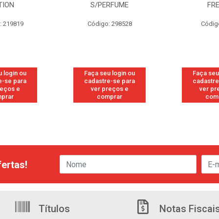
TION
S/PERFUME
FR
: 219819
Código: 298528
Códig
 login ou
Faça seu login ou
Faça seu
e-se para
cadastre-se para
cadastre
reços e
ver preços e
ver pr
prar
comprar
com
ertas!
Títulos
Notas Fiscai