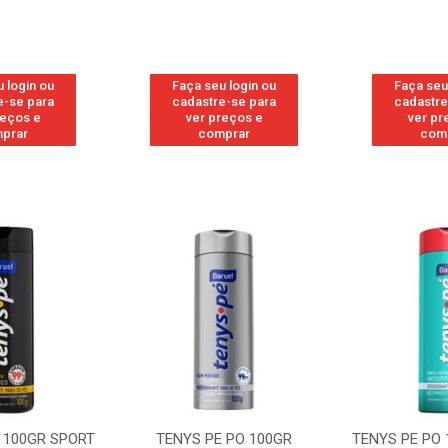
 login ou
Faça seu login ou
Faça seu
e-se para
cadastre-se para
cadastre
reços e
ver preços e
ver pr
prar
comprar
com
 100GR SPORT
TENYS PE PO 100GR
TENYS PE PO