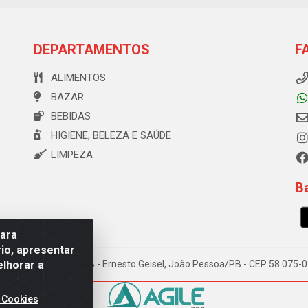
DEPARTAMENTOS
F
ALIMENTOS
BAZAR
BEBIDAS
HIGIENE, BELEZA E SAÚDE
LIMPEZA
Ba
para
io, apresentar
elhorar a
e Souza, 173 Galpão B - Ernesto Geisel, João Pessoa/PB - CEP 58.075
 Cookies