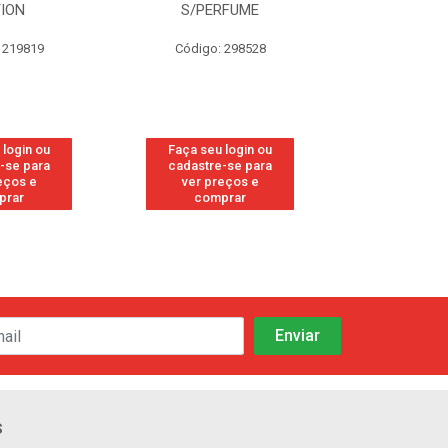
TION
S/PERFUME
FRE
 219819
Código: 298528
Código
 login ou
Faça seu login ou
Faça seu 
-se para
cadastre-se para
cadastre
eços e
ver preços e
ver pr
prar
comprar
comp
s