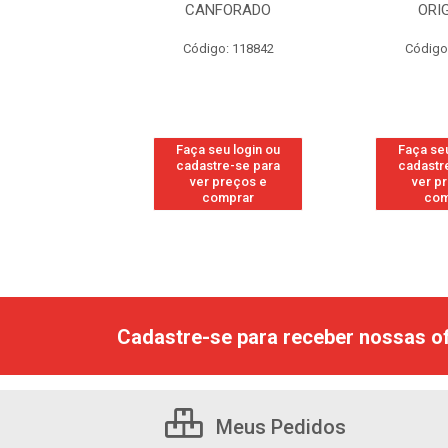
RESH
CANFORADO
ORI
go: 113
Código: 118842
Código
u login ou
Faça seu login ou
Faça seu
e-se para
cadastre-se para
cadastr
reços e
ver preços e
ver p
mprar
comprar
com
Cadastre-se para receber nossas of
Meus Pedidos