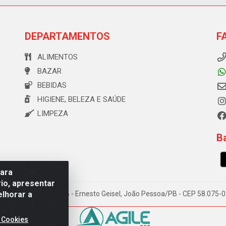
DEPARTAMENTOS
F
ALIMENTOS
BAZAR
BEBIDAS
HIGIENE, BELEZA E SAÚDE
LIMPEZA
Ba
para
io, apresentar
elhorar a
e Souza, 173 Galpão B - Ernesto Geisel, João Pessoa/PB - CEP 58.075
 Cookies