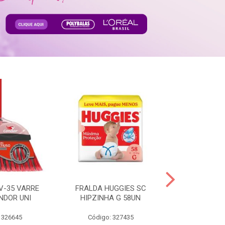
V-35 VARRE
FRALDA HUGGIES SC
H.BRASIL FC 
NDOR UNI
HIPZINHA G 58UN
 326645
Código: 327435
Código: