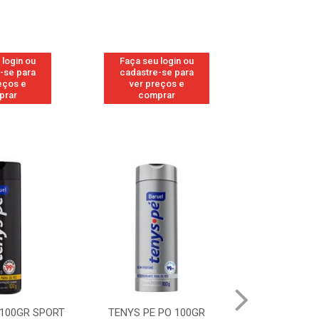
 login ou
Faça seu login ou
Faça seu 
-se para
cadastre-se para
cadastre
eços e
ver preços e
ver pr
prar
comprar
comp
 100GR SPORT
TENYS PE PO 100GR
TENYS PE PO 