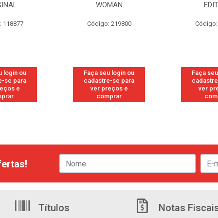
GINAL
WOMAN
EDI
: 118877
Código: 219800
Código:
 login ou
Faça seu login ou
Faça seu
e-se para
cadastre-se para
cadastre
reços e
ver preços e
ver pr
prar
comprar
com
ertas!
Títulos
Notas Fiscai