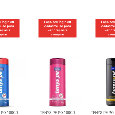
 login ou
Faça seu login ou
Faça seu
e-se para
cadastre-se para
cadastre
reços e
ver preços e
ver pr
prar
comprar
com
 PO 100GR
TENYS PE PO 100GR
TENYS PE PO