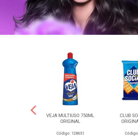
ERO 150ML
VEJA MULTIUSO 750ML
CLUB SO
HIALURONICO
ORIGINAL
ORIGIN
MEN
Código: 128651
Código
: 328153