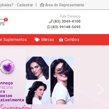
|
lybalas? - Cadastrar
Área do Representante
Fale Conosco
0
(83) 3049-4100
(83) 99148-5095
 e Suplementos
Marcas
Combos