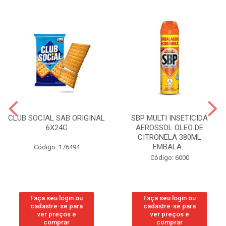
CLUB SOCIAL SAB ORIGINAL
SBP MULTI INSETICIDA
6X24G
AEROSSOL OLEO DE
CITRONELA 380ML
EMBALA...
Código: 176494
Código: 6000
Faça seu login ou
Faça seu login ou
cadastre-se para
cadastre-se para
ver preços e
ver preços e
comprar
comprar