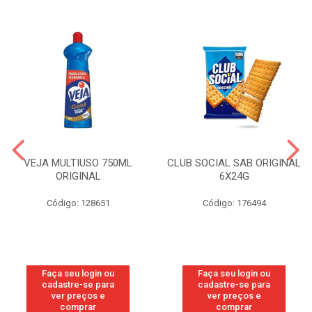
VEJA MULTIUSO 750ML
CLUB SOCIAL SAB ORIGINAL
ORIGINAL
6X24G
Código: 128651
Código: 176494
Faça seu login ou
Faça seu login ou
cadastre-se para
cadastre-se para
ver preços e
ver preços e
comprar
comprar