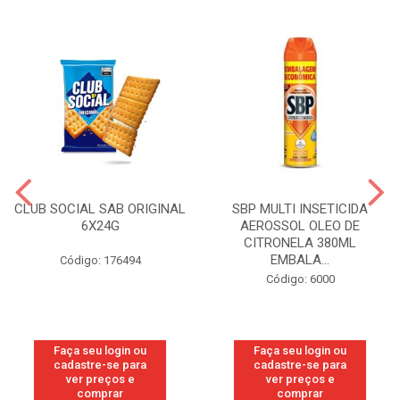
CLUB SOCIAL SAB ORIGINAL
SBP MULTI INSETICIDA
6X24G
AEROSSOL OLEO DE
CITRONELA 380ML
EMBALA...
Código: 176494
Código: 6000
Faça seu login ou
Faça seu login ou
cadastre-se para
cadastre-se para
ver preços e
ver preços e
comprar
comprar