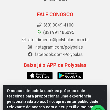
FALE CONOSCO
(83) 3049-4100
(83) 991485095
atendimento@polybalas.com.br
instagram.com/polybalas
facebook.com/Polybalas
Baixe já o APP da Polybalas
O nosso site coleta cookies próprios e de
Polybalas - Rua João Miguel de Souza, 173 Galpão B -
terceiros para proporcionar uma experiência
Ernesto Geisel, João Pessoa/PB - CEP 58.075-075 - CNPJ
personalizada ao usuário, apresentar publicidade
00.909.327/0002-61
relevante de acordo com o seu perfil e melhorar a