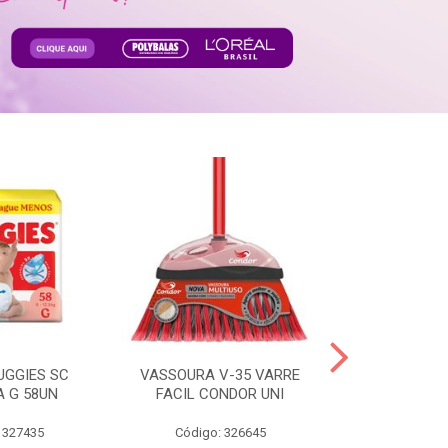
UGGIES SC
VASSOURA V-35 VARRE
TABLETE 80G
A G 58UN
FACIL CONDOR UNI
LEI
 327435
Código: 326645
Código: