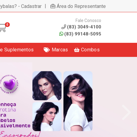
|
lybalas? - Cadastrar
Área do Representante
Fale Conosco
0
(83) 3049-4100
(83) 99148-5095
 e Suplementos
Marcas
Combos