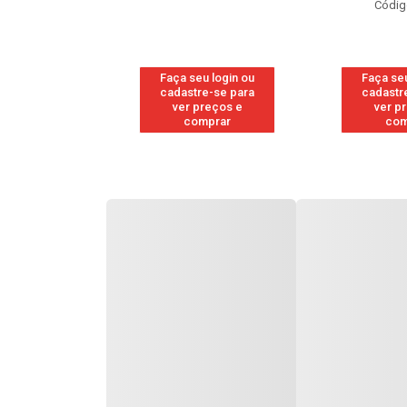
Códig
u login ou
Faça seu login ou
Faça seu
e-se para
cadastre-se para
cadastr
reços e
ver preços e
ver p
mprar
comprar
com