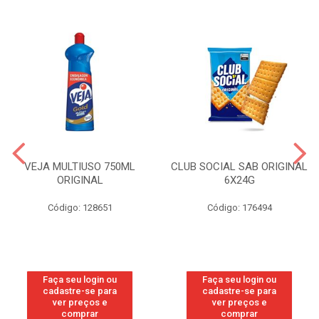
VEJA MULTIUSO 750ML
CLUB SOCIAL SAB ORIGINAL
ORIGINAL
6X24G
Código: 128651
Código: 176494
Faça seu login ou
Faça seu login ou
cadastre-se para
cadastre-se para
ver preços e
ver preços e
comprar
comprar