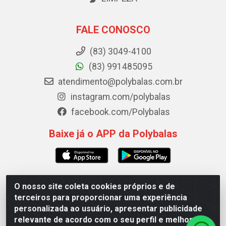
FALE CONOSCO
(83) 3049-4100
(83) 991485095
atendimento@polybalas.com.br
instagram.com/polybalas
facebook.com/Polybalas
Baixe já o APP da Polybalas
O nosso site coleta cookies próprios e de
Polybalas - Rua João Miguel de Souza, 173 Galpão B -
terceiros para proporcionar uma experiência
Ernesto Geisel, João Pessoa/PB - CEP 58.075-075 - CNPJ
personalizada ao usuário, apresentar publicidade
00.909.327/0002-61
relevante de acordo com o seu perfil e melhorar a