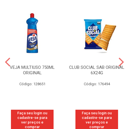
VEJA MULTIUSO 750ML
CLUB SOCIAL SAB ORIGINAL
ORIGINAL
6X24G
Código: 128651
Código: 176494
Faça seu login ou
Faça seu login ou
cadastre-se para
cadastre-se para
ver preços e
ver preços e
comprar
comprar