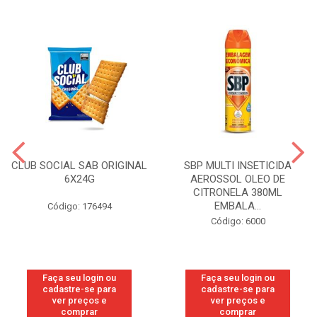
CLUB SOCIAL SAB ORIGINAL
SBP MULTI INSETICIDA
6X24G
AEROSSOL OLEO DE
CITRONELA 380ML
EMBALA...
Código: 176494
Código: 6000
Faça seu login ou
Faça seu login ou
cadastre-se para
cadastre-se para
ver preços e
ver preços e
comprar
comprar