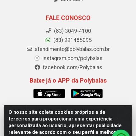
FALE CONOSCO
(83) 3049-4100
(83) 991485095
atendimento@polybalas.com.br
instagram.com/polybalas
facebook.com/Polybalas
Baixe já o APP da Polybalas
O nosso site coleta cookies próprios e de
Polybalas - Rua João Miguel de Souza, 173 Galpão B -
terceiros para proporcionar uma experiência
Ernesto Geisel, João Pessoa/PB - CEP 58.075-075 - CNPJ
personalizada ao usuário, apresentar publicidade
00.909.327/0002-61
relevante de acordo com o seu perfil e melhorar a