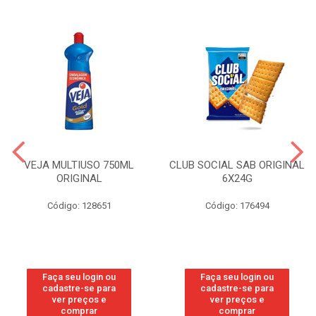
VEJA MULTIUSO 750ML
CLUB SOCIAL SAB ORIGINAL
ORIGINAL
6X24G
Código: 128651
Código: 176494
Faça seu login ou
Faça seu login ou
cadastre-se para
cadastre-se para
ver preços e
ver preços e
comprar
comprar