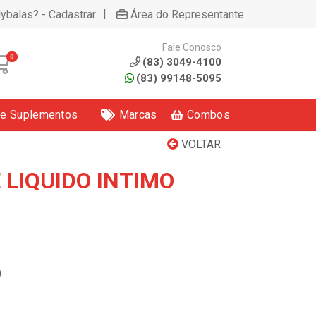
|
lybalas? - Cadastrar
Área do Representante
Fale Conosco
0
(83) 3049-4100
(83) 99148-5095
 e Suplementos
Marcas
Combos
VOLTAR
 LIQUIDO INTIMO
0