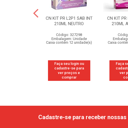
LIQ INTIMO DUO
CN KIT PR L2P1 SAB INT
CN KIT PR
UAVE OF ESPEC
210ML NEUTRO
210ML 
digo: 328097
Código: 327298
Códig
agem: Unidade
Embalagem: Unidade
Embalag
ntém 6 unidade(s)
Caixa contém 12 unidade(s)
Caixa conté
 seu login ou
Faça seu login ou
Faça se
astre-se para
cadastre-se para
cadast
er preços e
ver preços e
ver 
comprar
comprar
co
Cadastre-se para receber nossas 