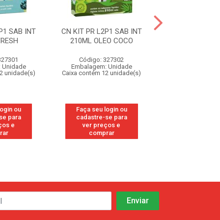
P1 SAB INT
CN KIT PR L2P1 SAB INT
CN KIT PR L2P1
FRESH
210ML OLEO COCO
210ML F D A
327301
Código: 327302
Código: 328
 Unidade
Embalagem: Unidade
Embalagem: U
2 unidade(s)
Caixa contém 12 unidade(s)
Caixa contém 12 u
login ou
Faça seu login ou
Faça seu log
se para
cadastre-se para
cadastre-se 
ços e
ver preços e
ver preços
rar
comprar
comprar