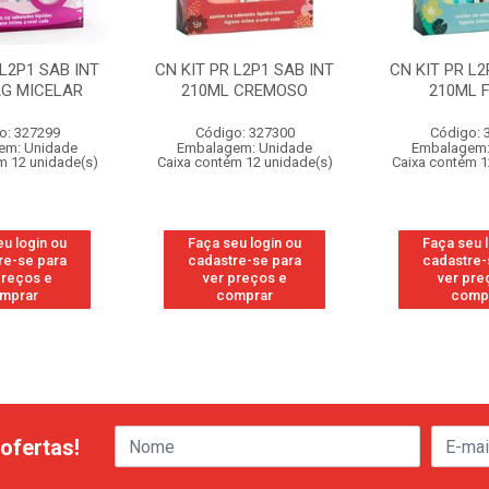
 L2P1 SAB INT
CN KIT PR L2P1 SAB INT
CN KIT PR L2
AG MICELAR
210ML CREMOSO
210ML 
o: 327299
Código: 327300
Código: 
em: Unidade
Embalagem: Unidade
Embalagem:
m 12 unidade(s)
Caixa contém 12 unidade(s)
Caixa contém 1
u login ou
Faça seu login ou
Faça seu 
re-se para
cadastre-se para
cadastre-
preços e
ver preços e
ver pre
mprar
comprar
comp
ofertas!