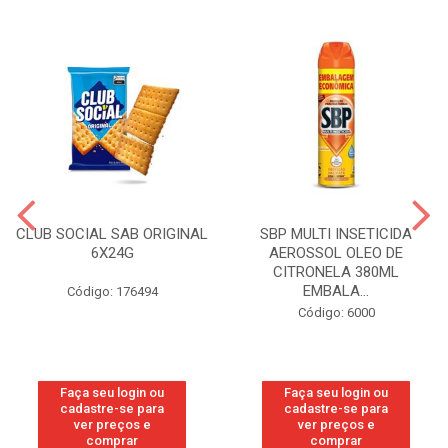
CLUB SOCIAL SAB ORIGINAL
SBP MULTI INSETICIDA
6X24G
AEROSSOL OLEO DE
CITRONELA 380ML
EMBALA...
Código: 176494
Código: 6000
Faça seu login ou
Faça seu login ou
cadastre-se para
cadastre-se para
ver preços e
ver preços e
comprar
comprar