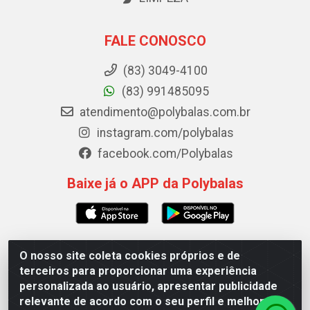
FALE CONOSCO
(83) 3049-4100
(83) 991485095
atendimento@polybalas.com.br
instagram.com/polybalas
facebook.com/Polybalas
Baixe já o APP da Polybalas
O nosso site coleta cookies próprios e de
Polybalas - Rua João Miguel de Souza, 173 Galpão B -
terceiros para proporcionar uma experiência
Ernesto Geisel, João Pessoa/PB - CEP 58.075-075 - CNPJ
personalizada ao usuário, apresentar publicidade
00.909.327/0002-61
relevante de acordo com o seu perfil e melhorar a