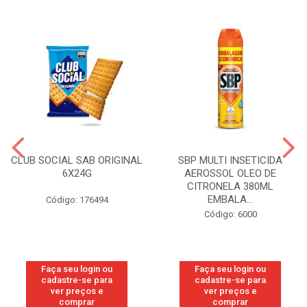
CLUB SOCIAL SAB ORIGINAL
SBP MULTI INSETICIDA
6X24G
AEROSSOL OLEO DE
CITRONELA 380ML
EMBALA...
Código: 176494
Código: 6000
Faça seu login ou
Faça seu login ou
cadastre-se para
cadastre-se para
ver preços e
ver preços e
comprar
comprar