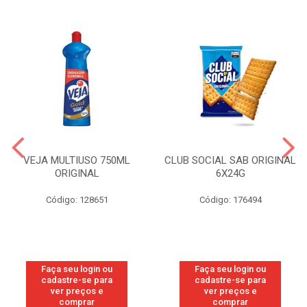
VEJA MULTIUSO 750ML
CLUB SOCIAL SAB ORIGINAL
ORIGINAL
6X24G
Código: 128651
Código: 176494
Faça seu login ou
Faça seu login ou
cadastre-se para
cadastre-se para
ver preços e
ver preços e
comprar
comprar