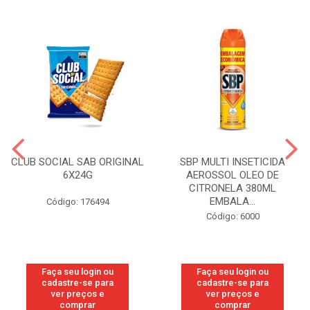
CLUB SOCIAL SAB ORIGINAL
SBP MULTI INSETICIDA
6X24G
AEROSSOL OLEO DE
CITRONELA 380ML
EMBALA...
Código: 176494
Código: 6000
Faça seu login ou
Faça seu login ou
cadastre-se para
cadastre-se para
ver preços e
ver preços e
comprar
comprar